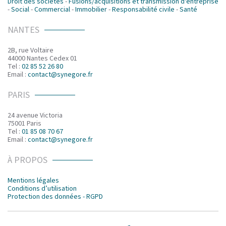
Droit des sociétés
-
Fusions/acquisitions et transmission d'entreprise
-
Social
-
Commercial
-
Immobilier
-
Responsabilité civile
-
Santé
NANTES
2B, rue Voltaire
44000 Nantes Cedex 01
Tel :
02 85 52 26 80
Email :
contact@synegore.fr
PARIS
24 avenue Victoria
75001 Paris
Tel :
01 85 08 70 67
Email :
contact@synegore.fr
À PROPOS
Mentions légales
Conditions d’utilisation
Protection des données - RGPD